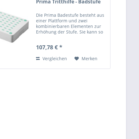
Prima Tritthilfe - Badstufe
Die Prima Badestufe besteht aus
einer Plattform und zwei
kombinierbaren Elementen zur
Erhöhung der Stufe. Sie kann so
in 3 unterschiedlichen Höhen
eingesetzt werden. Alle drei
107,78 € *
Elemente ergeben zusammen
eine Höhe von 9 cm. Für eine...
Vergleichen
Merken