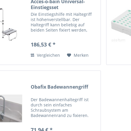
Acces-o-bain Universal-
Einstiegsset
Die Einstiegshilfe mit Haltegriff
ist höhenverstellbar. Der
Haltegriff kann beliebig auf
beiden Seiten fixiert werden,
somit wird der Zugang zur
Badewanne von beiden Seiten
186,53 € *
ermöglicht. Max.
Benutzergewicht: 150 kg
Vergleichen
Merken
Abmessungen: Höhe: 105...
Obafix Badewannengriff
Der Badewannenhaltegriff ist
durch sein einfaches
Schraubsystem am
Badewannenrand zu fixieren.
Einfache Befestigung am
Wannenrand (10 cm bis 18 cm)
71,94 € *