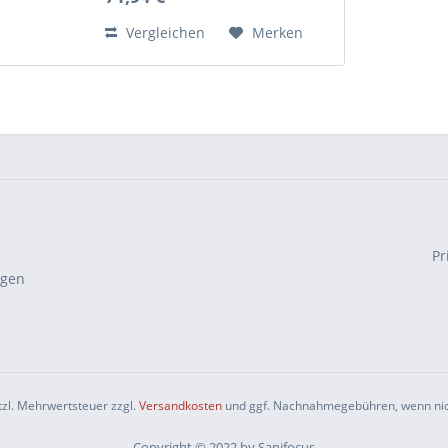
Stahl, pulverbeschichtet Höhe
des Handgriffes: 38 cm Gewicht:
Vergleichen
Merken
2,96 kg Maximale Belastung:...
Pr
ngen
etzl. Mehrwertsteuer zzgl.
Versandkosten
und ggf. Nachnahmegebühren, wenn nic
Copyright © 2022 by Sanifocus