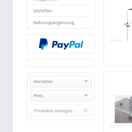
Sitzhilfen
Nahrungsergänzung
Hersteller
GordonEllis
Preis
Herdegen SNC
Produkte anzeigen
von
71,94 €
bis
186,53 €