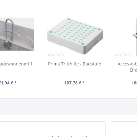
Badewannengriff
Prima Tritthilfe - Badstufe
Acces-o-b
Ein
71,94 € *
107,78 € *
18