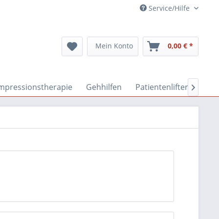
Service/Hilfe
Mein Konto
0,00 € *
mpressionstherapie
Gehhilfen
Patientenlifter und Tr
